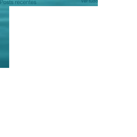
Ver tudo
Posts recentes
Em termos
Nosso ESPAÇO ABERTO
acolhe texto de um
Comentários
0.0 / 5 (0)
presumível especialista em