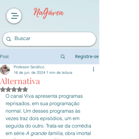
NaGávea
Registre-se
Post
Professor Seráfico
16 de jun. de 2024
1 min de leitura
Alternativa
Avaliado com NaN de 5 estrelas.
O canal Viva apresenta programas 
reprisados, em sua programação 
normal. Um desses programas às 
vezes traz dois episódios, um em 
seguida do outro. Trata-se da comédia 
em série 
A grande família, 
obra imortal 