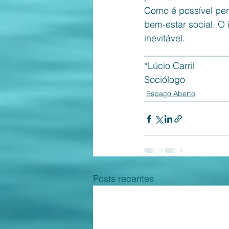
Como é possível pe
bem-estar social. O 
inevitável.
__________________
*Lúcio Carril 
Sociólogo
Espaço Aberto
Posts recentes