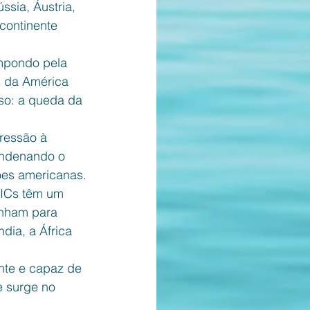
ssia, Áustria, 
continente 
mpondo pela 
s da América 
so: a queda da 
ressão à 
ondenando o 
ões americanas.
RICs têm um 
inham para 
dia, a África 
nte e capaz de 
e surge no 