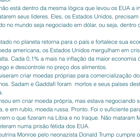
rmão está dentro da mesma lógica que levou os EUA a i
atarem seus líderes. Eles, os Estados Unidos, precisam 
do no mundo seja negociado em dólar, ou seja, dentro 
ado no planeta retorna para o país e fortalece sua ec
eda americana, os Estados Unidos mergulham em cris
 alta. Cada 0,1% a mais na inflação da maior economia
go e descontrole no preço dos alimentos.
uiseram criar moedas próprias para comercialização do 
mos. Sadam e Gaddafi foram  mortos e seus países dest
.  
sou em criar moeda própria, mas estava negociando s
 e em rublo, moeda russa. Pronto. Foi o suficiente par
rem o que fizeram na Líbia e no Iraque. Não mataram 
teram numa prisão fétida dos EUA.
Doutrina Monroe pelo neonazista Donald Trump cumpre 