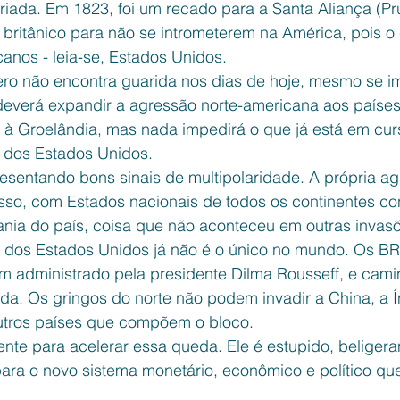
riada. Em 1823, foi um recado para a Santa Aliança (Prú
 britânico para não se intrometerem na América, pois o 
anos - leia-se, Estados Unidos.
ro não encontra guarida nos dias de hoje, mesmo se i
 deverá expandir a agressão norte-americana aos paíse
é à Groelândia, mas nada impedirá o que já está em cur
 dos Estados Unidos. 
sentando bons sinais de multipolaridade. A própria ag
sso, com Estados nacionais de todos os continentes c
ania do país, coisa que não aconteceu em outras invas
 dos Estados Unidos já não é o único no mundo. Os B
em administrado pela presidente Dilma Rousseff, e cam
a. Os gringos do norte não podem invadir a China, a Ín
outros países que compõem o bloco.
te para acelerar essa queda. Ele é estupido, beligera
para o novo sistema monetário, econômico e político qu