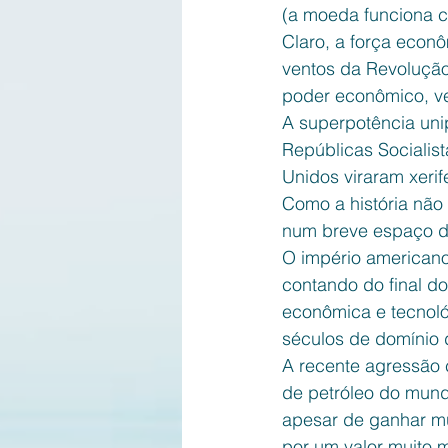
(a moeda funciona 
Claro, a força econ
ventos da Revolução
poder econômico, ve
A superpotência un
Repúblicas Socialist
Unidos viraram xeri
Como a história não
num breve espaço d
O império american
contando do final do
econômica e tecnol
séculos de domínio
A recente agressão 
de petróleo do mund
apesar de ganhar mu
por um valor muito m