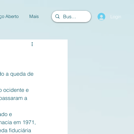
ço Aberto
Mais
Login
ndo a queda de 
o ocidente e 
 passaram a 
ado e 
macia em 1971, 
a fiduciária 