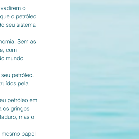
nvadirem o 
que o petróleo 
do seu sistema 
onomia. Sem as 
e, com 
 do mundo 
seu petróleo. 
ruídos pela 
eu petróleo em 
a os gringos 
Maduro, mas o 
o mesmo papel 