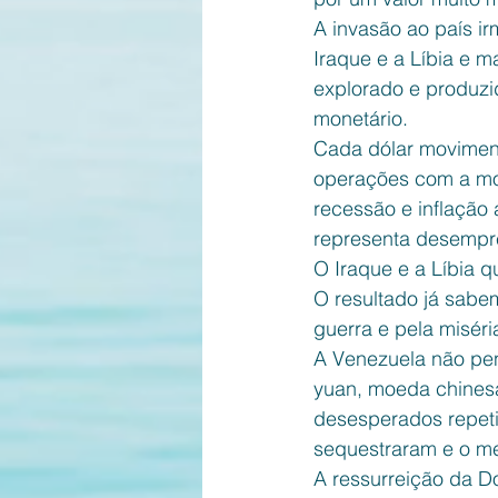
A invasão ao país i
Iraque e a Líbia e m
explorado e produzi
monetário. 
Cada dólar moviment
operações com a mo
recessão e inflação
representa desempre
O Iraque e a Líbia q
O resultado já sabe
guerra e pela miséria
A Venezuela não pen
yuan, moeda chinesa,
desesperados repeti
sequestraram e o me
A ressurreição da 