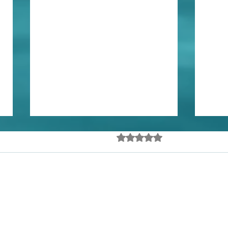
Governar o ingovernável
NÃO
Avaliado com 0 de 5 estrel
Ainda sem avalia
ELE
DIEGO TEIXEIRA* Há semanas
DE 
em que as notícias parecem não
A cad
guardar qualquer relação entre si
morta
e nesta foi diferente. Duas delas,
cada
vindas de lados opostos do
sofre
mundo, chamaram minha
Há um
atenção justamente porqu
negra