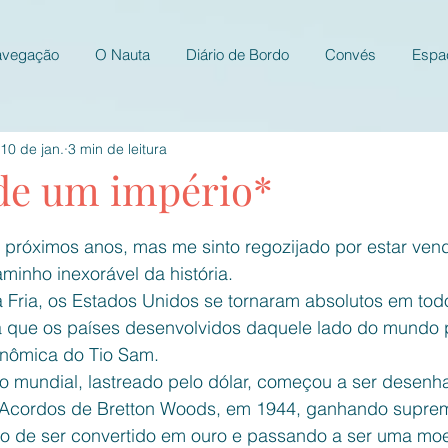
avegação
O Nauta
Diário de Bordo
Convés
Espa
10 de jan.
3 min de leitura
de um império*
e 5 estrelas.
os próximos anos, mas me sinto regozijado por estar ve
minho inexorável da história.
 Fria, os Estados Unidos se tornaram absolutos em tod
á que os países desenvolvidos daquele lado do mundo
conômica do Tio Sam.
 mundial, lastreado pelo dólar, começou a ser desenh
 Acordos de Bretton Woods, em 1944, ganhando supre
o de ser convertido em ouro e passando a ser uma moed