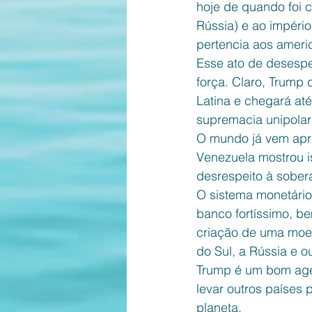
hoje de quando foi c
Rússia) e ao império
pertencia aos americ
Esse ato de desespe
força. Claro, Trump
Latina e chegará at
supremacia unipolar
O mundo já vem apre
Venezuela mostrou i
desrespeito à sober
O sistema monetário
banco fortíssimo, b
criação de uma moed
do Sul, a Rússia e 
Trump é um bom agen
levar outros países 
planeta. 