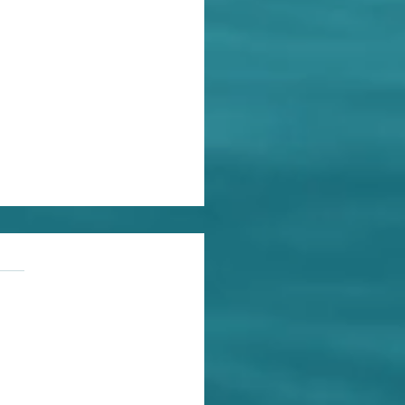
 SERÁ APENAS UMA
as.
ções
IÇÃO, MAS UM PROJETO
SOCIEDADE EM DISPUTA
a seis horas uma mulher é
 apenas por ser mulher e a
 sete segundos uma mulher
 agressão física no Brasil.
 genocídio da juventude
 e pobre no país. A