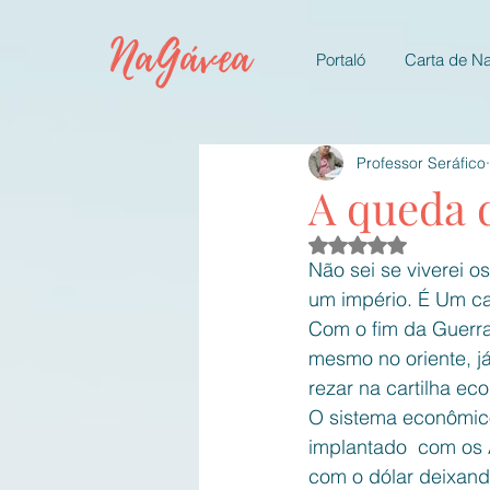
NaGávea
Portaló
Carta de N
Professor Seráfico
A queda 
Avaliado com NaN d
Não sei se viverei 
um império. É Um ca
Com o fim da Guerra
mesmo no oriente, j
rezar na cartilha e
O sistema econômico
implantado  com os
com o dólar deixand