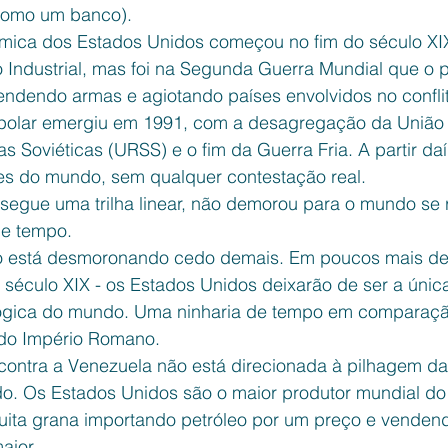
como um banco).
ômica dos Estados Unidos começou no fim do século XI
 Industrial, mas foi na Segunda Guerra Mundial que o 
ndendo armas e agiotando países envolvidos no conflit
ipolar emergiu em 1991, com a desagregação da União
as Soviéticas (URSS) e o fim da Guerra Fria. A partir daí
fes do mundo, sem qualquer contestação real.
 segue uma trilha linear, não demorou para o mundo se 
e tempo.
o está desmoronando cedo demais. Em poucos mais de 
 século XIX - os Estados Unidos deixarão de ser a únic
ógica do mundo. Uma ninharia de tempo em comparaçã
 do Império Romano.
contra a Venezuela não está direcionada à pilhagem da
o. Os Estados Unidos são o maior produtor mundial do 
ita grana importando petróleo por um preço e venden
aior.