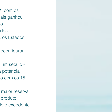
X, com os 
país ganhou 
o.
 das 
, os Estados 
reconfigurar 
um século - 
a potência 
o com os 15 
 maior reserva 
produto, 
do o excedente 