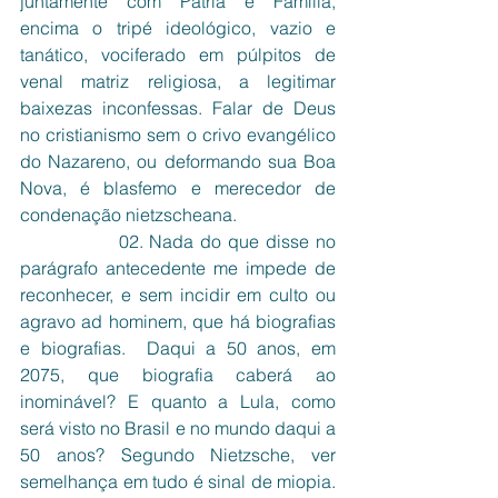
juntamente com Pátria e Família, 
encima o tripé ideológico, vazio e 
tanático, vociferado em púlpitos de 
venal matriz religiosa, a legitimar 
baixezas inconfessas. Falar de Deus 
no cristianismo sem o crivo evangélico 
do Nazareno, ou deformando sua Boa 
Nova, é blasfemo e merecedor de 
condenação nietzscheana. 
               02. Nada do que disse no 
parágrafo antecedente me impede de 
reconhecer, e sem incidir em culto ou 
agravo ad hominem, que há biografias 
e biografias.  Daqui a 50 anos, em 
2075, que biografia caberá ao 
inominável? E quanto a Lula, como 
será visto no Brasil e no mundo daqui a 
50 anos? Segundo Nietzsche, ver 
semelhança em tudo é sinal de miopia. 