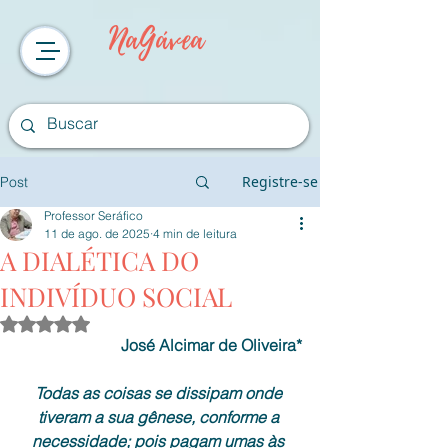
NaGávea
Registre-se
Post
Professor Seráfico
11 de ago. de 2025
4 min de leitura
A DIALÉTICA DO
INDIVÍDUO SOCIAL
Avaliado com NaN de 5 estrelas.
José Alcimar de Oliveira*
Todas as coisas se dissipam onde 
tiveram a sua gênese, conforme a 
necessidade; pois pagam umas às 