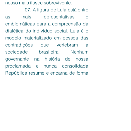
nosso mais ilustre sobrevivente.
               07. A figura de Lula está entre 
as mais representativas e 
emblemáticas para a compreensão da 
dialética do indivíduo social. Lula é o 
modelo materializado em pessoa das 
contradições que vertebram a 
sociedade brasileira. Nenhum 
governante na história de nossa 
proclamada e nunca consolidada 
República resume e encarna de forma 
tão viva o ser social do povo brasileiro. 
Lula é uma metamorfose política que 
escapa a toda previsibilidade 
acadêmica e pretensão cartesiana de 
definição clara e distinta do exercício 
do poder. Sua linguagem, movida a 
metáforas, carrega a força ontológica 
da sabedoria popular. À esquerda, ao 