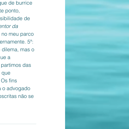
que de burrice 
te ponto, 
sibilidade de 
entor da 
, no meu parco 
ternamente. 5ª: 
o dilema, mas o 
ue a 
 partimos das 
 que 
Os fins 
la o advogado 
scritas não se 