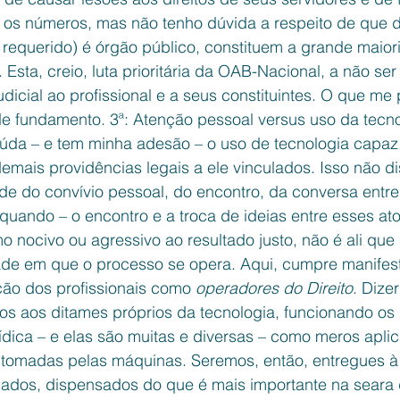
ar os números, mas não tenho dúvida a respeito de que
 requerido) é órgão público, constituem a grande maior
Esta, creio, luta prioritária da OAB-Nacional, a não se
udicial ao profissional e a seus constituintes. O que me
de fundamento. 3ª: Atenção pessoal versus uso da tecno
saúda – e tem minha adesão – o uso de tecnologia capaz
demais providências legais a ele vinculados. Isso não d
ade do convívio pessoal, do encontro, da conversa entr
quando – o encontro e a troca de ideias entre esses at
omo nocivo ou agressivo ao resultado justo, não é ali que
de em que o processo se opera. Aqui, cumpre manifesta
ação dos profissionais como 
operadores do Direito
. Dize
os aos ditames próprios da tecnologia, funcionando o
rídica – e elas são muitas e diversas – como meros apli
 tomadas pelas máquinas. Seremos, então, entregues à 
lados, dispensados do que é mais importante na seara d