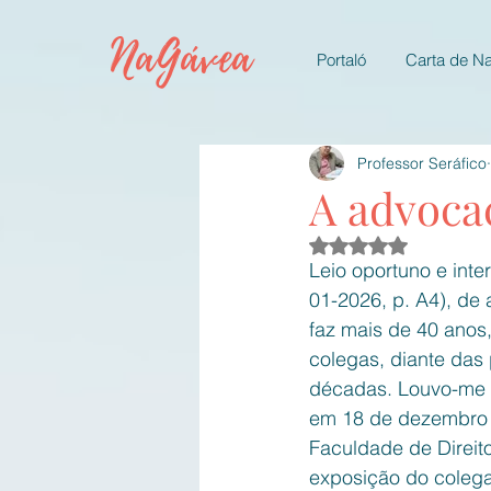
NaGávea
Portaló
Carta de N
Professor Seráfico
A advocac
Avaliado com NaN d
Leio oportuno e inte
01-2026, p. A4), de
faz mais de 40 anos
colegas, diante das
décadas. Louvo-me d
em 18 de dezembro ú
Faculdade de Direit
exposição do colega