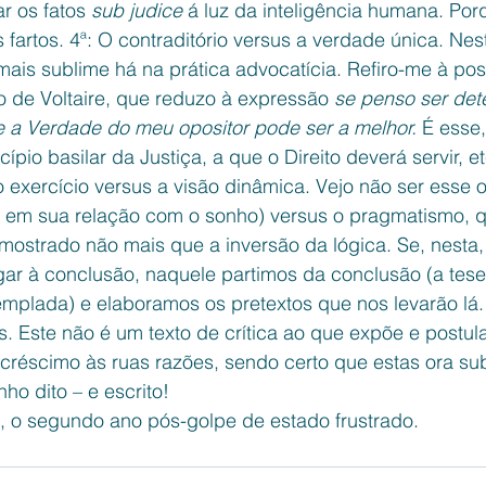
r os fatos 
sub judice 
á luz da inteligência humana. Por
os fartos. 4ª: O contraditório versus a verdade única. Nes
ais sublime há na prática advocatícia. Refiro-me à pos
o de Voltaire, que reduzo à expressão 
se penso ser det
 a Verdade do meu opositor pode ser a melhor. 
É esse
ípio basilar da Justiça, a que o Direito deverá servir, e
 exercício versus a visão dinâmica. Vejo não ser esse 
em sua relação com o sonho) versus o pragmatismo, q
mostrado não mais que a inversão da lógica. Se, nesta,
ar à conclusão, naquele partimos da conclusão (a tese
mplada) e elaboramos os pretextos que nos levarão lá. 
os. Este não é um texto de crítica ao que expõe e postu
créscimo às ruas razões, sendo certo que estas ora sub
ho dito – e escrito!
 o segundo ano pós-golpe de estado frustrado.