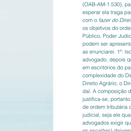
(OAB-AM-1.530), par
esperar ela traga p
com o 
fazer do Dire
os objetivos do orde
Público, Poder Judic
podem ser apresenta
as enunciarei. 1ª: I
advogado, depois qu
em escritórios do pa
complexidade do Dir
Direito Agrário, o D
daí. A composição d
justifica-se, portan
de ordem tributária
judicial, seja ele q
advogados exigir qu
os escalões) deixem 