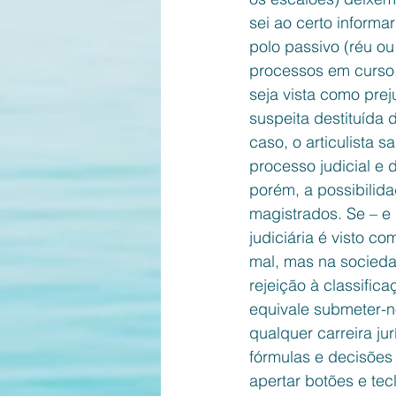
sei ao certo inform
polo passivo (réu ou
processos em curso. 
seja vista como prej
suspeita destituída 
caso, o articulista 
processo judicial e 
porém, a possibilid
magistrados. Se – e 
judiciária é visto c
mal, mas na socieda
rejeição à classific
equivale submeter-n
qualquer carreira ju
fórmulas e decisões
apertar botões e tec