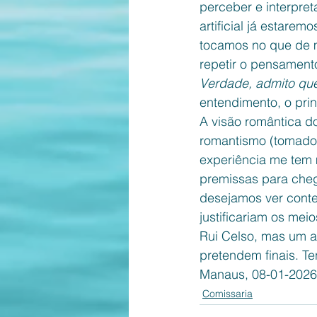
perceber e interpreta
artificial já estarem
tocamos no que de m
repetir o pensament
Verdade, admito que
entendimento, o princ
A visão romântica do
romantismo (tomado 
experiência me tem 
premissas para cheg
desejamos ver conte
justificariam os mei
Rui Celso, mas um a
pretendem finais. Ten
Manaus, 08-01-2026,
Comissaria