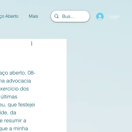
ço Aberto
Mais
Login
aço aberto, 08-
 na advocacia 
xercício dos 
últimas 
, que festejei 
íde, da 
e resumir a 
que a minha 