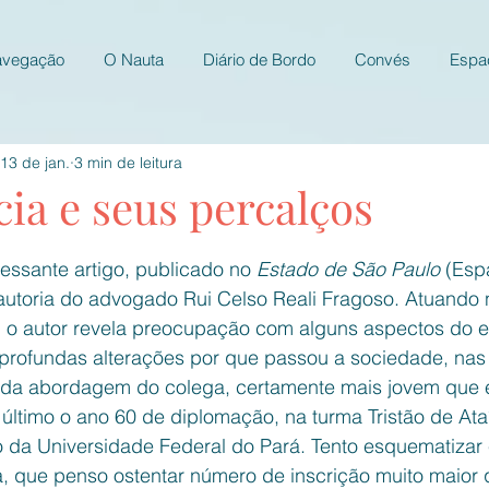
avegação
O Nauta
Diário de Bordo
Convés
Espa
13 de jan.
3 min de leitura
ia e seus percalços
e 5 estrelas.
ressante artigo, publicado no 
Estado de São Paulo 
(Esp
 autoria do advogado Rui Celso Reali Fragoso. Atuando
, o autor revela preocupação com alguns aspectos do e
 profundas alterações por que passou a sociedade, nas 
a abordagem do colega, certamente mais jovem que eu
ltimo o ano 60 de diplomação, na turma Tristão de Ata
o da Universidade Federal do Pará. Tento esquematizar 
, que penso ostentar número de inscrição muito maior 