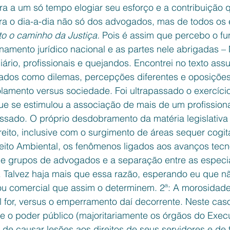
a a um só tempo elogiar seu esforço e a contribuição 
ara o dia-a-dia não só dos advogados, mas de todos os 
ito o caminho da Justiça. 
Pois é assim que percebo o fu
namento jurídico nacional e as partes nele abrigadas – M
iário, profissionais e quejandos. Encontrei no texto ass
dos como dilemas, percepções diferentes e oposições 
solamento versus sociedade. Foi ultrapassado o exercício 
e se estimulou a associação de mais de um profissional
ssado. O próprio desdobramento da matéria legislativa 
eito, inclusive com o surgimento de áreas sequer cogit
ireito Ambiental, os fenômenos ligados aos avanços tec
e grupos de advogados e a separação entre as especi
to. Talvez haja mais que essa razão, esperando eu que n
 ou comercial que assim o determinem. 2ª: A morosidad
ual for, versus o emperramento daí decorrente. Neste ca
e o poder público (majoritariamente os órgãos do Execu
de causar lesões aos direitos de seus servidores e de 