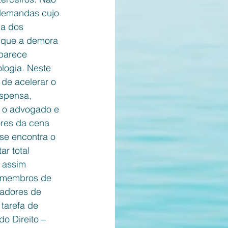
 demandas cujo 
ia dos 
r que a demora 
 parece 
logia. Neste 
 de acelerar o 
ispensa, 
e o advogado e 
ores da cena 
 se encontra o 
r total 
r assim 
s membros de 
cadores de 
tarefa de 
o Direito – 